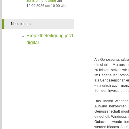
zur Eröffnungsfeier
am
12.09.2026 um 10:00 Uhr
Neuigkeiten
Projektbeteiligung jetzt
digital
Als Genossenschaft se
ein stabiler Mix aus 
zu leisten, setzen wi
im Hagenauer Forst o
als Genossenschaft ei
– natürlich auch finan
fremden Investoren ü
Das Thema Windenerg
Aufwind bekommen. 
Genossenschaft mögli
eingeholt, Windgeschw
Gutachten wurde bere
werden können. Auch 