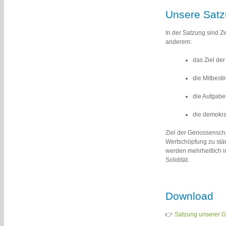
Unsere Sat
In der Satzung sind Z
anderem:
das Ziel de
die Mitbest
die Aufgabe
die demokr
Ziel der Genossenscha
Wertschöpfung zu stär
werden mehrheitlich i
Solidität.
Download
👉
Satzung unserer 