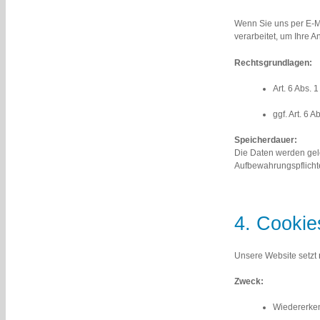
Wenn Sie uns per E-Ma
verarbeitet, um Ihre A
Rechtsgrundlagen:
Art. 6 Abs. 
ggf. Art. 6 
Speicherdauer:
Die Daten werden gelö
Aufbewahrungspflicht
4. Cookie
Unsere Website setzt
Zweck:
Wiedererke