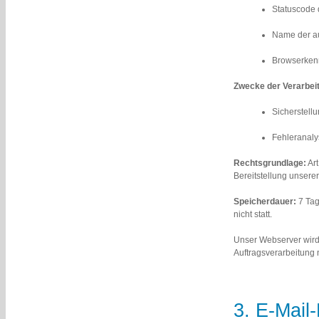
Statuscode d
Name der au
Browserkenn
Zwecke der Verarbei
Sicherstell
Fehleranaly
Rechtsgrundlage:
Art
Bereitstellung unserer
Speicherdauer:
7 Tag
nicht statt.
Unser Webserver wird
Auftragsverarbeitung 
3. E-Mail