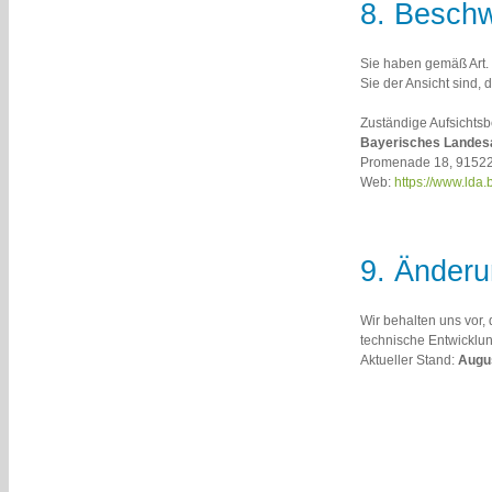
8. Besch
Sie haben gemäß Art.
Sie der Ansicht sind,
Zuständige Aufsichts
Bayerisches Landesa
Promenade 18, 9152
Web:
https://www.lda.
9. Änderu
Wir behalten uns vor,
technische Entwicklu
Aktueller Stand:
Augu