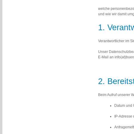
welche personenbezo
und wie wir damit um
1. Verantw
Verantwortlicher im 
Unser Datenschutzbeauf
E-Mail an info(at)bue
2. Bereit
Beim Aufruf unserer W
Datum und U
IP-Adresse 
Anfragemeth