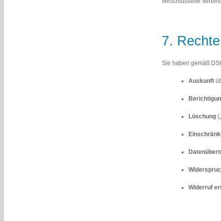
verschlüsselte Verbin
7. Rechte
Sie haben gemäß DSG
Auskunft
üb
Berichtigu
Löschung
(
Einschränk
Datenübert
Widerspruc
Widerruf er