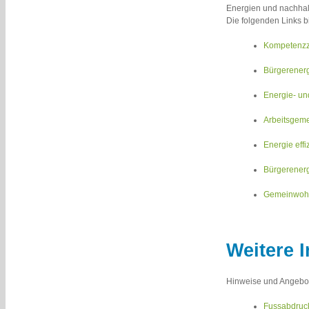
Energien und nachhal
Die folgenden Links b
Kompetenzze
Bürgerenerg
Energie- un
Arbeitsgeme
Energie effi
Bürgerenerg
Gemeinwohlö
Weitere 
Hinweise und Angebo
Fussabdruc