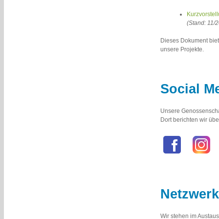
Kurzvorstel
(Stand: 11/
Dieses Dokument biet
unsere Projekte.
Social M
Unsere Genossenschaf
Dort berichten wir üb
Netzwerk
Wir stehen im Austau