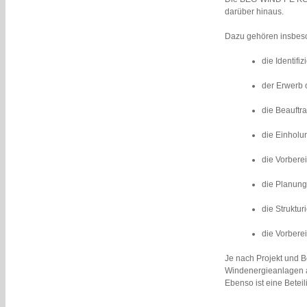
darüber hinaus.
Dazu gehören insbes
die Identifi
der Erwerb 
die Beauftr
die Einholu
die Vorbere
die Planung
die Struktur
die Vorbere
Je nach Projekt und Be
Windenergieanlagen a
Ebenso ist eine Betei