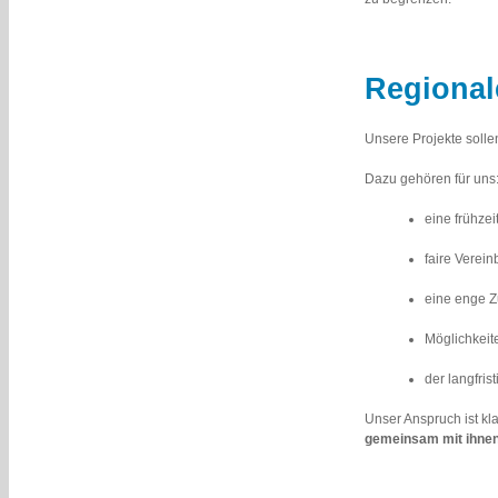
Regional
Unsere Projekte soll
Dazu gehören für uns
eine frühze
faire Verei
eine enge 
Möglichkeite
der langfris
Unser Anspruch ist kl
gemeinsam mit ihnen