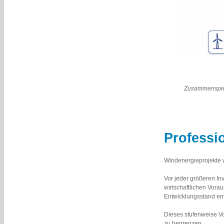
Zusammenspiel
Professio
Windenergieprojekte w
Vor jeder größeren In
wirtschaftlichen Vora
Entwicklungsstand erre
Dieses stufenweise Vo
zu begrenzen.