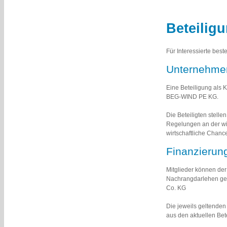
Beteilig
Für Interessierte bes
Unternehmer
Eine Beteiligung als 
BEG-WIND PE KG.
Die Beteiligten stell
Regelungen an der wirt
wirtschaftliche Chan
Finanzierun
Mitglieder können de
Nachrangdarlehen gew
Co. KG
Die jeweils geltende
aus den aktuellen Bet