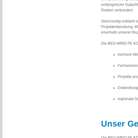
umfangreiche Gutacht
Risiken verbunden.
Gleichzeitig entsteht 
Projektentwicklung. M
innerhalb unserer Re
Die BEG-WIND PE KG 
mehrere Win
Fachwissen 
Projekte pro
Entwicklung
regionale Ge
Unser Ge
Die BEG-WIND PE KG e