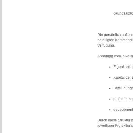
Grundsätzlic
Die persönlich haften
beteiligten Kommandit
Verfügung.
Abhängig vom jeweili
Eigenkapita
Kapital der
Beteiligung
projektbez
gegebenenfa
Durch diese Struktur 
jeweiligen Projektfort