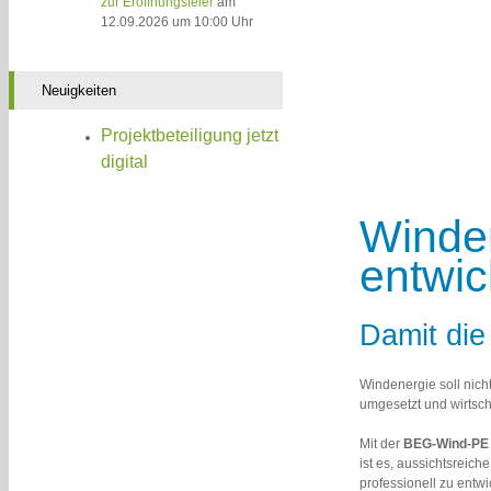
zur Eröffnungsfeier
am
12.09.2026 um 10:00 Uhr
Neuigkeiten
Projektbeteiligung jetzt
digital
Winde
entwic
Damit die
Windenergie soll nich
umgesetzt und wirtsch
Mit der
BEG-Wind-PE
ist es, aussichtsrei
professionell zu entwi