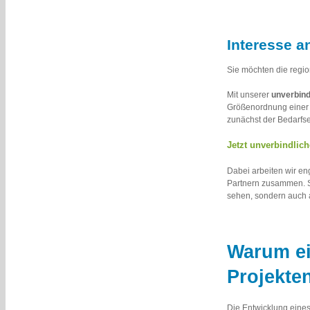
Interesse a
Sie möchten die regio
Mit unserer
unverbin
Größenordnung einer B
zunächst der Bedarfse
Jetzt unverbindlic
Dabei arbeiten wir e
Partnern zusammen. So
sehen, sondern auch 
Warum ei
Projekte
Die Entwicklung eines 