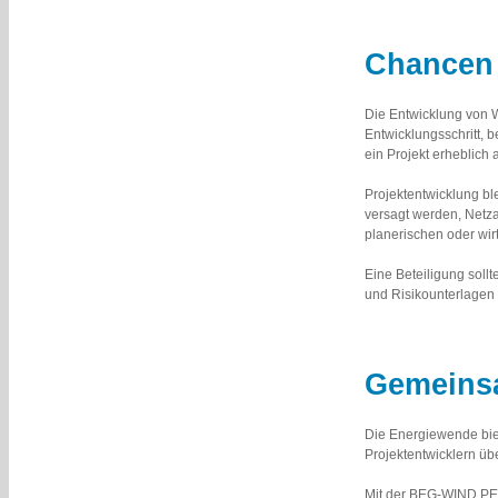
Chancen 
Die Entwicklung von Wi
Entwicklungsschritt,
ein Projekt erheblich
Projektentwicklung b
versagt werden, Netz
planerischen oder wir
Eine Beteiligung sollt
und Risikounterlagen 
Gemeins
Die Energiewende biet
Projektentwicklern ü
Mit der BEG-WIND PE K