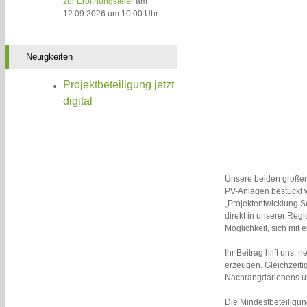
zur Eröffnungsfeier
am
12.09.2026 um 10:00 Uhr
Neuigkeiten
Projektbeteiligung jetzt
digital
Unsere beiden großen
PV-Anlagen bestückt w
„Projektentwicklung S
direkt in unserer Reg
Möglichkeit, sich mit
Ihr Beitrag hilft uns,
erzeugen. Gleichzeitig
Nachrangdarlehens und
Die Mindestbeteiligung