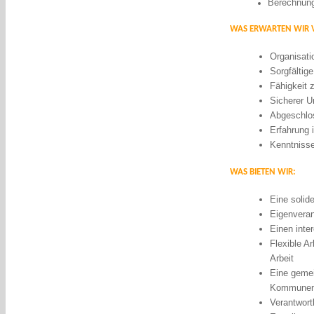
Berechnung
WAS ERWARTEN WIR 
Organisatio
Sorgfältige
Fähigkeit 
Sicherer U
Abgeschlos
Erfahrung 
Kenntniss
WAS BIETEN WIR:
Eine solid
Eigenveran
Einen inte
Flexible A
Arbeit
Eine geme
Kommune
Verantwort