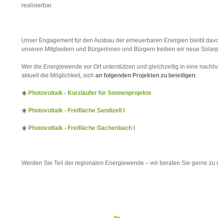
realisierbar.
Unser Engagement für den Ausbau der erneuerbaren Energien bleibt da
unseren Mitgliedern und Bürgerinnen und Bürgern treiben wir neue Solarpr
Wer die Energiewende vor Ort unterstützen und gleichzeitig in eine nachha
aktuell die Möglichkeit, sich
an folgenden Projekten zu beteiligen
:
☀️
Photovoltaik - Kurzläufer für Sonnenprojekte
☀️
Photovoltaik - Freifläche Sandizell I
☀️
Photovoltaik - Freifläche Gachenbach I
Werden Sie Teil der regionalen Energiewende – wir beraten Sie gerne zu 