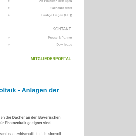
An Projekten beteiligen
Flächenbesitzer
Häufige Fragen (FAQ)
KONTAKT
Presse & Partner
Downloads
MITGLIEDERPORTAL
ltaik - Anlagen der
ngen der
Dächer an den Bayerischen
für Photovoltaik geeignet sind.
lusses wirtschaftlich nicht sinnvoll