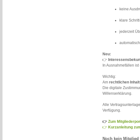
keine Ausd
klare Schrit
jederzeit Ü
automatisch
Neu:
👉
Interessensbekund
In Ausnahmefällen ist
Wichtig:
Am
rechtlichen Inhal
Die digitale Zustimmun
Willenserklärung.
Alle Vertragsunterlag
Verfügung.
👉
Zum Mitgliederpor
👉
Kurzanleitung zum
Noch kein Mitglied