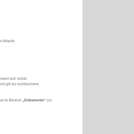
n Ablaufs
dert sich nichts.
nd gilt als rechtssichere
tal im Bereich
„Dokumente“
zur