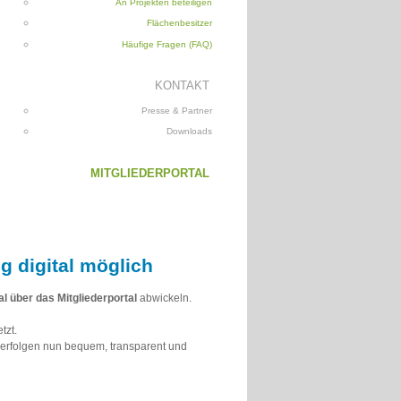
An Projekten beteiligen
Flächenbesitzer
Häufige Fragen (FAQ)
KONTAKT
Presse & Partner
Downloads
MITGLIEDERPORTAL
ig digital möglich
tal über das Mitgliederportal
abwickeln.
tzt.
erfolgen nun bequem, transparent und